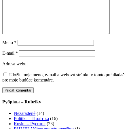
Meno
*
E-mail
*
Adresa webu
Uložiť moje meno, e-mail a webovú stránku v tomto prehliadači
pre moje budúce komentáre.
Рубрікы – Rubriky
Nezaradené
(14)
Politika – Політіка
(16)
Rusíni – Русины
(23)
ВНМЕҐ-Výbor pre nár. menšiny
(1)