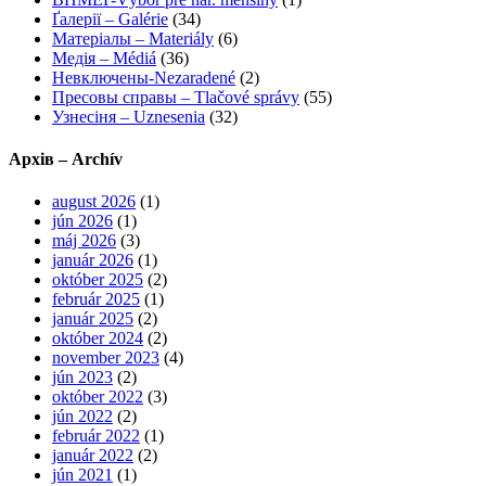
Ґалерії – Galérie
(34)
Матеріалы – Materiály
(6)
Медія – Médiá
(36)
Невключены-Nezaradené
(2)
Пресовы справы – Tlačové správy
(55)
Узнесіня – Uznesenia
(32)
Архів – Archív
august 2026
(1)
jún 2026
(1)
máj 2026
(3)
január 2026
(1)
október 2025
(2)
február 2025
(1)
január 2025
(2)
október 2024
(2)
november 2023
(4)
jún 2023
(2)
október 2022
(3)
jún 2022
(2)
február 2022
(1)
január 2022
(2)
jún 2021
(1)