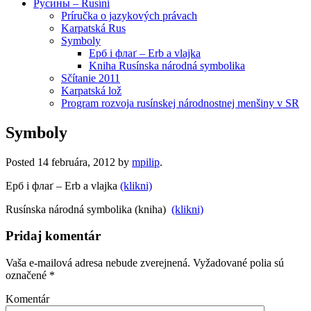
Русины – Rusíni
Príručka o jazykových právach
Karpatská Rus
Symboly
Ерб і флаґ – Erb a vlajka
Kniha Rusínska národná symbolika
Sčítanie 2011
Karpatská lož
Program rozvoja rusínskej národnostnej menšiny v SR
Symboly
Posted
14 februára, 2012
by
mpilip
.
Ерб і флаґ – Erb a vlajka
(klikni)
Rusínska národná symbolika (kniha)
(klikni)
Pridaj komentár
Vaša e-mailová adresa nebude zverejnená.
Vyžadované polia sú
označené
*
Komentár