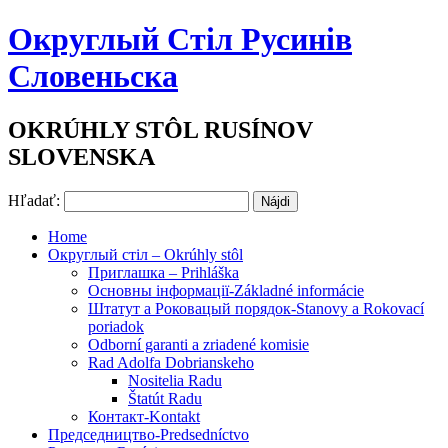
Округлый Стіл Русинів
Словеньска
OKRÚHLY STÔL RUSÍNOV
SLOVENSKA
Hľadať:
Home
Округлый стіл – Okrúhly stôl
Приглашка – Prihláška
Основны інформації-Základné informácie
Штатут a Роковацый порядок-Stanovy a Rokovací
poriadok
Odborní garanti a zriadené komisie
Rad Adolfa Dobrianskeho
Nositelia Radu
Štatút Radu
Контакт-Kontakt
Председництво-Predsedníctvo