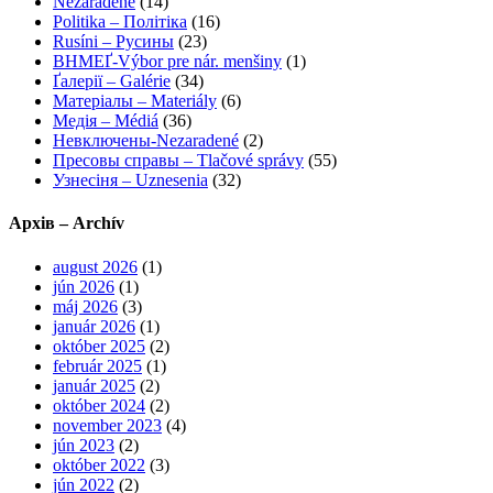
Nezaradené
(14)
Politika – Політіка
(16)
Rusíni – Русины
(23)
ВНМЕҐ-Výbor pre nár. menšiny
(1)
Ґалерії – Galérie
(34)
Матеріалы – Materiály
(6)
Медія – Médiá
(36)
Невключены-Nezaradené
(2)
Пресовы справы – Tlačové správy
(55)
Узнесіня – Uznesenia
(32)
Архів – Archív
august 2026
(1)
jún 2026
(1)
máj 2026
(3)
január 2026
(1)
október 2025
(2)
február 2025
(1)
január 2025
(2)
október 2024
(2)
november 2023
(4)
jún 2023
(2)
október 2022
(3)
jún 2022
(2)