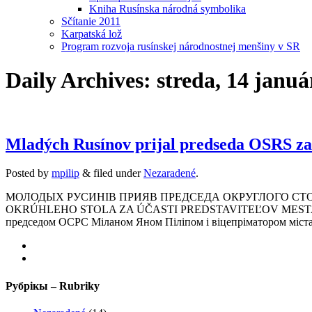
Kniha Rusínska národná symbolika
Sčítanie 2011
Karpatská lož
Program rozvoja rusínskej národnostnej menšiny v SR
Daily Archives:
streda, 14 januá
Mladých Rusínov prijal predseda OSRS za 
Posted
by
mpilip
&
filed under
Nezaradené
.
МОЛОДЫХ РУСИНІВ ПРИЯВ ПРЕДСЕДА ОКРУГЛОГО СТОЛ
OKRÚHLEHO STOLA ZA ÚČASTI PREDSTAVITEĽOV MESTA BARDEJOV
председом ОСРС Міланом Яном Піліпом і віцепріматором міста
Рубрікы – Rubriky