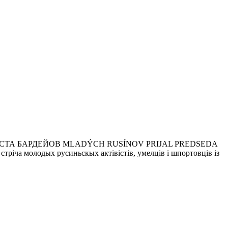
СТА БАРДЕЙОВ MLADÝCH RUSÍNOV PRIJAL PREDSEDA
 молодых русиньскых актівістів, умелців і шпортовців із