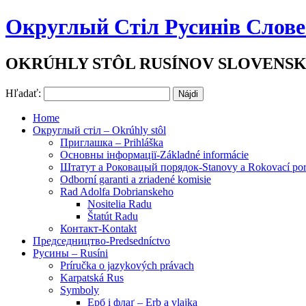
Округлый Стіл Русинів Слов
OKRÚHLY STÔL RUSÍNOV SLOVENS
Hľadať:
Home
Округлый стіл – Okrúhly stôl
Приглашка – Prihláška
Основны інформації-Základné informácie
Штатут a Роковацый порядок-Stanovy a Rokovací por
Odborní garanti a zriadené komisie
Rad Adolfa Dobrianskeho
Nositelia Radu
Štatút Radu
Контакт-Kontakt
Председництво-Predsedníctvo
Русины – Rusíni
Príručka o jazykových právach
Karpatská Rus
Symboly
Ерб і флаґ – Erb a vlajka