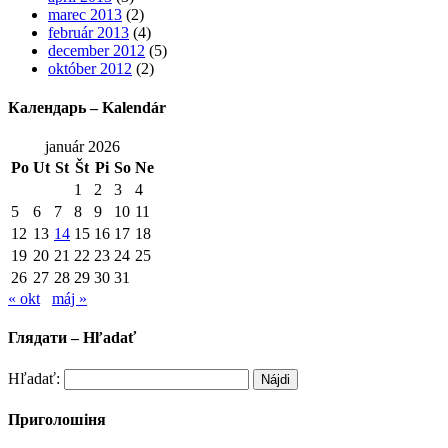
marec 2013
(2)
február 2013
(4)
december 2012
(5)
október 2012
(2)
Календарь – Kalendár
január 2026
Po
Ut
St
Št
Pi
So
Ne
1
2
3
4
5
6
7
8
9
10
11
12
13
14
15
16
17
18
19
20
21
22
23
24
25
26
27
28
29
30
31
« okt
máj »
Глядати – Hľadať
Hľadať:
Приголошіня