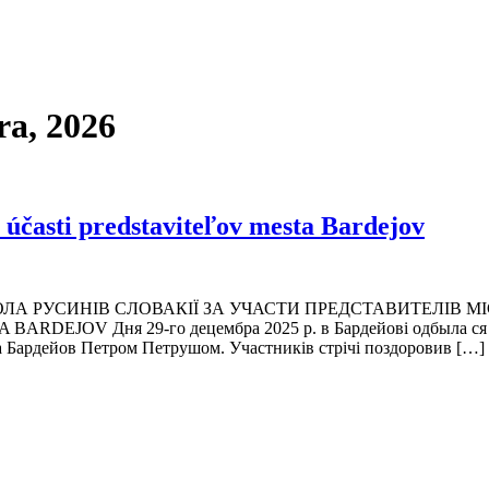
ra, 2026
účasti predstaviteľov mesta Bardejov
А РУСИНІВ СЛОВАКІЇ ЗА УЧАСТИ ПРЕДСТАВИТЕЛІВ МІ
 Дня 29-го децембра 2025 р. в Бардейові одбыла ся стріча
 Бардейов Петром Петрушом. Участників стрічі поздоровив […]