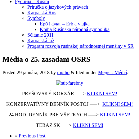
Русины – Rusíni
Príručka o jazykových právach
Karpatská Rus
Symboly
Ерб і флаґ – Erb a vlajka
Kniha Rusínska národná symbolika
Sčítanie 2011
Karpatská lož
Program rozvoja rusínskej národnostnej menšiny v SR
Média o 25. zasadaní OSRS
Posted
29 januára, 2018
by
mpilip
&
filed under
Медія - Médiá
.
PREŠOVSKÝ KORZÁR —–>
KLIKNI SEM!
KONZERVATÍVNY DENNÍK POSTOJ —–>
KLIKNI SEM!
24 HOD. DENNÍK PRE VŠETKÝCH —–>
KLIKNI SEM!
TERAZ.SK —–>
KLIKNI SEM!
«
Previous Post