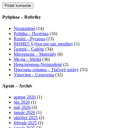
Рубрікы – Rubriky
Nezaradené
(14)
Politika – Політіка
(16)
Rusíni – Русины
(23)
ВНМЕҐ-Výbor pre nár. menšiny
(1)
Ґалерії – Galérie
(34)
Матеріалы – Materiály
(6)
Медія – Médiá
(36)
Невключены-Nezaradené
(2)
Пресовы справы – Tlačové správy
(55)
Узнесіня – Uznesenia
(32)
Архів – Archív
august 2026
(1)
jún 2026
(1)
máj 2026
(3)
január 2026
(1)
október 2025
(2)
február 2025
(1)
január 2025
(2)