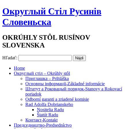
Округлый Стіл Русинів
Словеньска
OKRÚHLY STÔL RUSÍNOV
SLOVENSKA
Hľadať:
Home
Округлый стіл – Okrúhly stôl
Приглашка – Prihláška
Основны інформації-Základné informácie
Штатут a Роковацый порядок-Stanovy a Rokovací
poriadok
Odborní garanti a zriadené komisie
Rad Adolfa Dobrianskeho
Nositelia Radu
Štatút Radu
Контакт-Kontakt
Председництво-Predsedníctvo