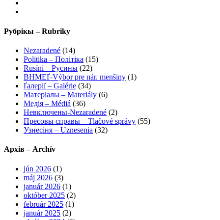
Рубрікы – Rubriky
Nezaradené
(14)
Politika – Політіка
(15)
Rusíni – Русины
(22)
ВНМЕҐ-Výbor pre nár. menšiny
(1)
Ґалерії – Galérie
(34)
Матеріалы – Materiály
(6)
Медія – Médiá
(36)
Невключены-Nezaradené
(2)
Пресовы справы – Tlačové správy
(55)
Узнесіня – Uznesenia
(32)
Архів – Archív
jún 2026
(1)
máj 2026
(3)
január 2026
(1)
október 2025
(2)
február 2025
(1)
január 2025
(2)