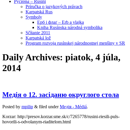
Русины – Rusíni
Príručka o jazykových právach
Karpatská Rus
Symboly
Ерб і флаґ – Erb a vlajka
Kniha Rusínska národná symbolika
Sčítanie 2011
Karpatská lož
Program rozvoja rusínskej národnostnej menšiny v SR
Daily Archives:
piatok, 4 júla,
2014
Медія о 12. засіданю округлого стола
Posted
by
mpilip
&
filed under
Медія - Médiá
.
Korzar: http://presov.korzar.sme.sk/c/7265778/rusini-riesili-puls-
hovorili-s-odvolanym-riaditelom.html