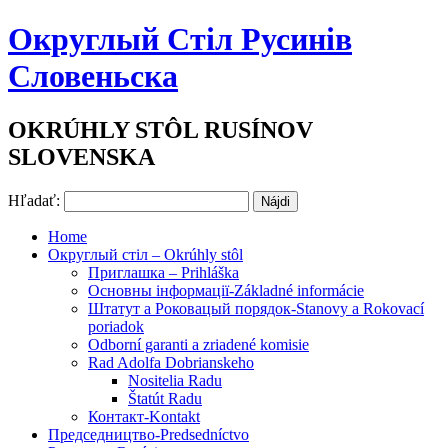
Округлый Стіл Русинів
Словеньска
OKRÚHLY STÔL RUSÍNOV
SLOVENSKA
Hľadať:
Home
Округлый стіл – Okrúhly stôl
Приглашка – Prihláška
Основны інформації-Základné informácie
Штатут a Роковацый порядок-Stanovy a Rokovací
poriadok
Odborní garanti a zriadené komisie
Rad Adolfa Dobrianskeho
Nositelia Radu
Štatút Radu
Контакт-Kontakt
Председництво-Predsedníctvo