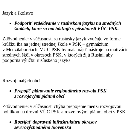
Jazyk a školstvo
Podporiť vzdelávanie v rusínskom jazyku na stredných
školách, ktoré sa nachádzajú v pôsobnosti VÚC PSK.
Zdôvodnenie: v súčasnosti sa rusínsky jazyk vyučuje vo forme
krúžku iba na jednej strednej škole v PSK – gymnázium
v Medzilaborciach. VÚC PSK by mala nájsť nástroje na motiváciu
stredných škôl v okresoch PSK, v ktorých žijú Rusíni, aby
podporila výučbu rusínskeho jazyka
Rozvoj malých obcí
Prepojiť plánovanie regionálneho rozvoja PSK
s rozvojovými plánmi obcí
Zdôvodnenie: v súčasnosti chýba prepojenie medzi rozvojovou
politikou na úrovni VÚC PSK a rozvojovými plánmi obcí v PSK
Rozvíjať dopravnú infraštruktúru okresov
severovýchodného Slovenska