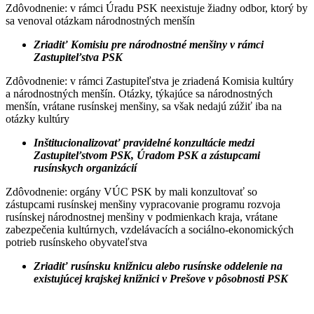
Zdôvodnenie: v rámci Úradu PSK neexistuje žiadny odbor, ktorý by
sa venoval otázkam národnostných menšín
Zriadiť Komisiu pre národnostné menšiny v rámci
Zastupiteľstva PSK
Zdôvodnenie: v rámci Zastupiteľstva je zriadená Komisia kultúry
a národnostných menšín. Otázky, týkajúce sa národnostných
menšín, vrátane rusínskej menšiny, sa však nedajú zúžiť iba na
otázky kultúry
Inštitucionalizovať pravidelné konzultácie medzi
Zastupiteľstvom PSK, Úradom PSK a zástupcami
rusínskych organizácií
Zdôvodnenie: orgány VÚC PSK by mali konzultovať so
zástupcami rusínskej menšiny vypracovanie programu rozvoja
rusínskej národnostnej menšiny v podmienkach kraja, vrátane
zabezpečenia kultúrnych, vzdelávacích a sociálno-ekonomických
potrieb rusínskeho obyvateľstva
Zriadiť rusínsku knižnicu alebo rusínske oddelenie na
existujúcej krajskej knižnici v Prešove v pôsobnosti PSK