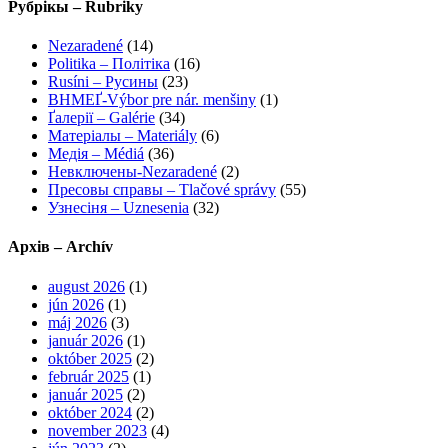
Рубрікы – Rubriky
Nezaradené
(14)
Politika – Політіка
(16)
Rusíni – Русины
(23)
ВНМЕҐ-Výbor pre nár. menšiny
(1)
Ґалерії – Galérie
(34)
Матеріалы – Materiály
(6)
Медія – Médiá
(36)
Невключены-Nezaradené
(2)
Пресовы справы – Tlačové správy
(55)
Узнесіня – Uznesenia
(32)
Архів – Archív
august 2026
(1)
jún 2026
(1)
máj 2026
(3)
január 2026
(1)
október 2025
(2)
február 2025
(1)
január 2025
(2)
október 2024
(2)
november 2023
(4)