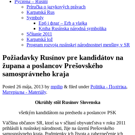
Русины – Rusíni
Príručka o jazykových právach
Karpatská Rus
Symboly
Ерб і флаґ – Erb a vlajka
Kniha Rusínska národná symbolika
Sčítanie 2011
Karpatská lož
Program rozvoja rusínskej národnostnej menšiny v SR
Požiadavky Rusínov pre kandidátov na
župana a poslancov Prešovského
samosprávneho kraja
Posted
26 mája, 2013
by
mpilip
&
filed under
Politika - Політіка
,
Матеріалы - Materiály
.
Okrúhly stôl Rusínov Slovenska
všetkým kandidátom na predsedu a poslancov PSK
Väčšina občanov SR, ktorí sa v sčítaní obyvateľstva v roku 2011
prihlásili k rusínskej národnosti, žije na území Prešovského
samosprávneho kraja. Podmienky ich života a zabezpečenie ich