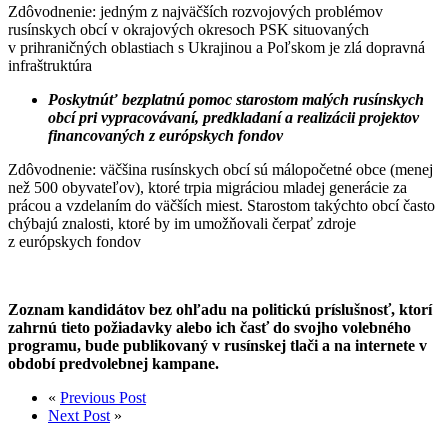
Zdôvodnenie: jedným z najväčších rozvojových problémov
rusínskych obcí v okrajových okresoch PSK situovaných
v prihraničných oblastiach s Ukrajinou a Poľskom je zlá dopravná
infraštruktúra
Poskytnúť bezplatnú pomoc starostom malých rusínskych
obcí pri vypracovávaní, predkladaní a realizácii projektov
financovaných z európskych fondov
Zdôvodnenie: väčšina rusínskych obcí sú málopočetné obce (menej
než 500 obyvateľov), ktoré trpia migráciou mladej generácie za
prácou a vzdelaním do väčších miest. Starostom takýchto obcí často
chýbajú znalosti, ktoré by im umožňovali čerpať zdroje
z európskych fondov
Zoznam kandidátov bez ohľadu na politickú príslušnosť, ktorí
zahrnú tieto požiadavky alebo ich časť do svojho volebného
programu, bude publikovaný v rusínskej tlači a na internete v
období predvolebnej kampane.
«
Previous Post
Next Post
»