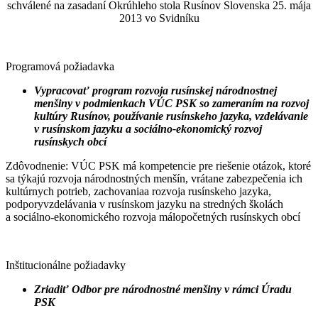
schválené na zasadaní Okrúhleho stola Rusínov Slovenska 25. mája
2013 vo Svidníku
Programová požiadavka
Vypracovať program rozvoja rusínskej národnostnej
menšiny v podmienkach VÚC PSK so zameraním na rozvoj
kultúry Rusínov, používanie rusínskeho jazyka, vzdelávanie
v rusínskom jazyku a sociálno-ekonomický rozvoj
rusínskych obcí
Zdôvodnenie: VÚC PSK má kompetencie pre riešenie otázok, ktoré
sa týkajú rozvoja národnostných menšín, vrátane zabezpečenia ich
kultúrnych potrieb, zachovaniaa rozvoja rusínskeho jazyka,
podporyvzdelávania v rusínskom jazyku na stredných školách
a sociálno-ekonomického rozvoja málopočetných rusínskych obcí
Inštitucionálne požiadavky
Zriadiť Odbor pre národnostné menšiny v rámci Úradu
PSK