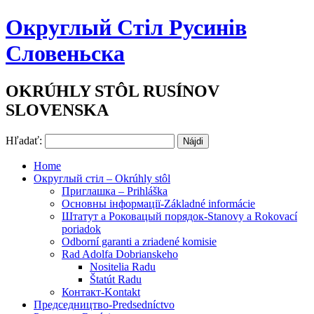
Округлый Стіл Русинів
Словеньска
OKRÚHLY STÔL RUSÍNOV
SLOVENSKA
Hľadať:
Home
Округлый стіл – Okrúhly stôl
Приглашка – Prihláška
Основны інформації-Základné informácie
Штатут a Роковацый порядок-Stanovy a Rokovací
poriadok
Odborní garanti a zriadené komisie
Rad Adolfa Dobrianskeho
Nositelia Radu
Štatút Radu
Контакт-Kontakt
Председництво-Predsedníctvo