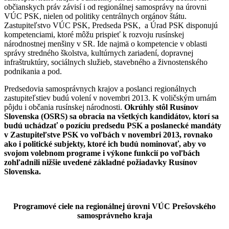
občianskych práv závisí i od regionálnej samosprávy na úrovni
VÚC PSK, nielen od politiky centrálnych orgánov štátu.
Zastupiteľstvo VÚC PSK, Predseda PSK, a Úrad PSK disponujú
kompetenciami, ktoré môžu prispieť k rozvoju rusínskej
národnostnej menšiny v SR. Ide najmä o kompetencie v oblasti
správy stredného školstva, kultúrnych zariadení, dopravnej
infraštruktúry, sociálnych služieb, stavebného a živnostenského
podnikania a pod.
Predsedovia samosprávnych krajov a poslanci regionálnych
zastupiteľstiev budú volení v novembri 2013. K voličským urnám
pôjdu i občania rusínskej národnosti.
Okrúhly stôl Rusínov
Slovenska (OSRS) sa obracia na všetkých kandidátov, ktorí sa
budú uchádzať o pozíciu predsedu PSK a poslanecké mandáty
v Zastupiteľstve PSK vo voľbách v novembri 2013, rovnako
ako i politické subjekty, ktoré ich budú nominovať, aby vo
svojom volebnom programe i výkone funkcií po voľbách
zohľadnili nižšie uvedené základné požiadavky Rusínov
Slovenska.
Programové ciele na regionálnej úrovni VÚC Prešovského
samosprávneho kraja