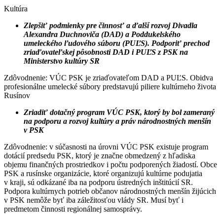
Kultúra
Zlepšiť podmienky pre činnosť a ďalší rozvoj Divadla
Alexandra Duchnoviča (DAD) a Poddukelského
umeleckého ľudového súboru (PUĽS).
Podporiť prechod
zriaďovateľskej pôsobnosti DAD i PUĽS z PSK na
Ministerstvo kultúry SR
Zdôvodnenie: VÚC PSK je zriaďovateľom DAD a PUĽS. Obidva
profesionálne umelecké súbory predstavujú piliere kultúrneho života
Rusínov
Zriadiť dotačný program VÚC PSK, ktorý by bol zameraný
na podporu a rozvoj kultúry a práv národnostných menšín
v PSK
Zdôvodnenie: v súčasnosti na úrovni VÚC PSK existuje program
dotácií predsedu PSK, ktorý je značne obmedzený z hľadiska
objemu finančných prostriedkov i počtu podporených žiadostí. Obce
PSK a rusínske organizácie, ktoré organizujú kultúrne podujatia
v kraji, sú odkázané iba na podporu ústredných inštitúcií SR.
Podpora kultúrnych potrieb občanov národnostných menšín žijúcich
v PSK nemôže byť iba záležitosťou vlády SR. Musí byť i
predmetom činnosti regionálnej samosprávy.