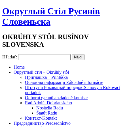
Округлый Стіл Русинів
Словеньска
OKRÚHLY STÔL RUSÍNOV
SLOVENSKA
Hľadať:
Home
Округлый стіл – Okrúhly stôl
Приглашка – Prihláška
Основны інформації-Základné informácie
Штатут a Роковацый порядок-Stanovy a Rokovací
poriadok
Odborní garanti a zriadené komisie
Rad Adolfa Dobrianskeho
Nositelia Radu
Štatút Radu
Контакт-Kontakt
Председництво-Predsedníctvo