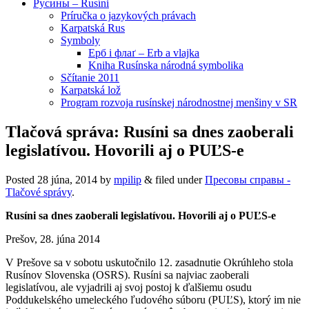
Русины – Rusíni
Príručka o jazykových právach
Karpatská Rus
Symboly
Ерб і флаґ – Erb a vlajka
Kniha Rusínska národná symbolika
Sčítanie 2011
Karpatská lož
Program rozvoja rusínskej národnostnej menšiny v SR
Tlačová správa: Rusíni sa dnes zaoberali
legislatívou. Hovorili aj o PUĽS-e
Posted
28 júna, 2014
by
mpilip
&
filed under
Пресовы справы -
Tlačové správy
.
Rusíni sa dnes zaoberali legislatívou. Hovorili aj o PUĽS-e
Prešov, 28. júna 2014
V Prešove sa v sobotu uskutočnilo 12. zasadnutie Okrúhleho stola
Rusínov Slovenska (OSRS). Rusíni sa najviac zaoberali
legislatívou, ale vyjadrili aj svoj postoj k ďalšiemu osudu
Poddukelského umeleckého ľudového súboru (PUĽS), ktorý im nie