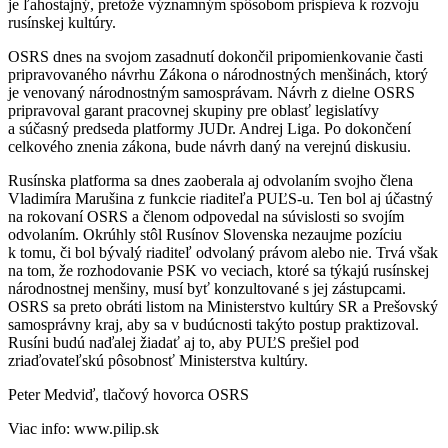
je ľahostajný, pretože významným spôsobom prispieva k rozvoju
rusínskej kultúry.
OSRS dnes na svojom zasadnutí dokončil pripomienkovanie časti
pripravovaného návrhu Zákona o národnostných menšinách, ktorý
je venovaný národnostným samosprávam. Návrh z dielne OSRS
pripravoval garant pracovnej skupiny pre oblasť legislatívy
a súčasný predseda platformy JUDr. Andrej Liga. Po dokončení
celkového znenia zákona, bude návrh daný na verejnú diskusiu.
Rusínska platforma sa dnes zaoberala aj odvolaním svojho člena
Vladimíra Marušina z funkcie riaditeľa PUĽS-u. Ten bol aj účastný
na rokovaní OSRS a členom odpovedal na súvislosti so svojím
odvolaním. Okrúhly stôl Rusínov Slovenska nezaujme pozíciu
k tomu, či bol bývalý riaditeľ odvolaný právom alebo nie. Trvá však
na tom, že rozhodovanie PSK vo veciach, ktoré sa týkajú rusínskej
národnostnej menšiny, musí byť konzultované s jej zástupcami.
OSRS sa preto obráti listom na Ministerstvo kultúry SR a Prešovský
samosprávny kraj, aby sa v budúcnosti takýto postup praktizoval.
Rusíni budú naďalej žiadať aj to, aby PUĽS prešiel pod
zriaďovateľskú pôsobnosť Ministerstva kultúry.
Peter Medviď, tlačový hovorca OSRS
Viac info: www.pilip.sk