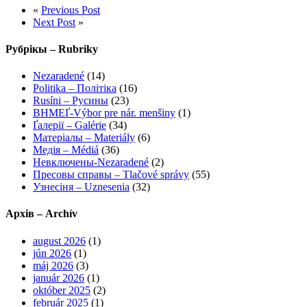
«
Previous Post
Next Post
»
Рубрікы – Rubriky
Nezaradené
(14)
Politika – Політіка
(16)
Rusíni – Русины
(23)
ВНМЕҐ-Výbor pre nár. menšiny
(1)
Ґалерії – Galérie
(34)
Матеріалы – Materiály
(6)
Медія – Médiá
(36)
Невключены-Nezaradené
(2)
Пресовы справы – Tlačové správy
(55)
Узнесіня – Uznesenia
(32)
Архів – Archív
august 2026
(1)
jún 2026
(1)
máj 2026
(3)
január 2026
(1)
október 2025
(2)
február 2025
(1)