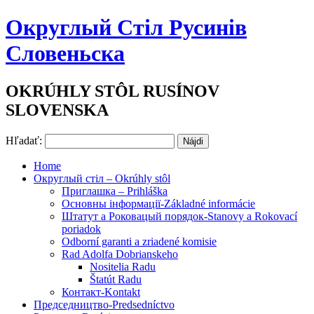
Округлый Стіл Русинів
Словеньска
OKRÚHLY STÔL RUSÍNOV
SLOVENSKA
Hľadať:
Home
Округлый стіл – Okrúhly stôl
Приглашка – Prihláška
Основны інформації-Základné informácie
Штатут a Роковацый порядок-Stanovy a Rokovací
poriadok
Odborní garanti a zriadené komisie
Rad Adolfa Dobrianskeho
Nositelia Radu
Štatút Radu
Контакт-Kontakt
Председництво-Predsedníctvo