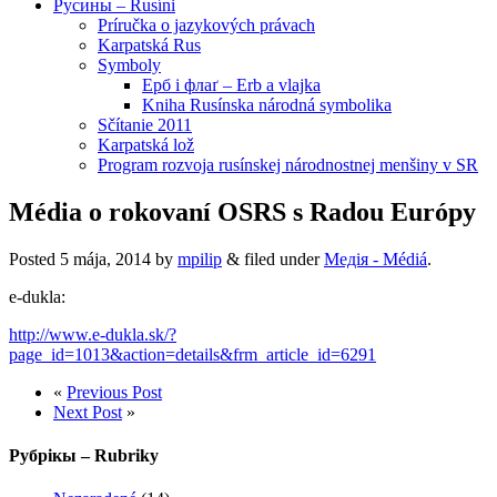
Русины – Rusíni
Príručka o jazykových právach
Karpatská Rus
Symboly
Ерб і флаґ – Erb a vlajka
Kniha Rusínska národná symbolika
Sčítanie 2011
Karpatská lož
Program rozvoja rusínskej národnostnej menšiny v SR
Média o rokovaní OSRS s Radou Európy
Posted
5 mája, 2014
by
mpilip
&
filed under
Медія - Médiá
.
e-dukla:
http://www.e-dukla.sk/?
page_id=1013&action=details&frm_article_id=6291
«
Previous Post
Next Post
»
Рубрікы – Rubriky