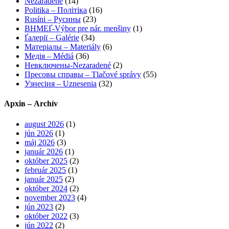
Nezaradené
(14)
Politika – Політіка
(16)
Rusíni – Русины
(23)
ВНМЕҐ-Výbor pre nár. menšiny
(1)
Ґалерії – Galérie
(34)
Матеріалы – Materiály
(6)
Медія – Médiá
(36)
Невключены-Nezaradené
(2)
Пресовы справы – Tlačové správy
(55)
Узнесіня – Uznesenia
(32)
Архів – Archív
august 2026
(1)
jún 2026
(1)
máj 2026
(3)
január 2026
(1)
október 2025
(2)
február 2025
(1)
január 2025
(2)
október 2024
(2)
november 2023
(4)
jún 2023
(2)
október 2022
(3)
jún 2022
(2)