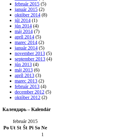
február 2015
(5)
január 2015
(2)
október 2014
(8)
júl 2014
(1)
jún 2014
(4)
máj 2014
(7)
apríl 2014
(5)
marec 2014
(2)
január 2014
(5)
november 2013
(5)
september 2013
(4)
jún 2013
(4)
máj 2013
(6)
apríl 2013
(3)
marec 2013
(2)
február 2013
(4)
december 2012
(5)
október 2012
(2)
Календарь – Kalendár
február 2015
Po
Ut
St
Št
Pi
So
Ne
1