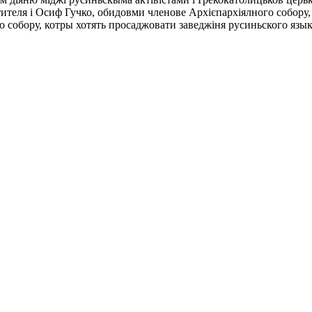
теля і Осиф Гучко, обидовми членове Архієпархіялного собору, 
 собору, котры хотять просаджовати заведжіня русиньского язык