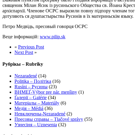
священик Мілан Ясик із русиньского Общества св. Йоана Крести
архієпархії. Членове ОСРС выразили повну підпору членам того
дотуляють ся душпастырьства Русинів в їх материньскім языку.
Петро Медвідь, пресовый говорця ОСРС
Веце інформацій:
www.pilip.sk
«
Previous Post
Next Post
»
Рубрікы – Rubriky
Nezaradené
(14)
Politika – Політіка
(16)
Rusíni – Русины
(23)
ВНМЕҐ-Výbor pre nár. menšiny
(1)
Ґалерії – Galérie
(34)
Матеріалы – Materiály
(6)
Медія – Médiá
(36)
Невключены-Nezaradené
(2)
Пресовы справы – Tlačové správy
(55)
Узнесіня – Uznesenia
(32)