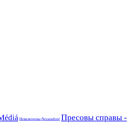
Пресовы справы -
Médiá
Невключены-Nezaradené