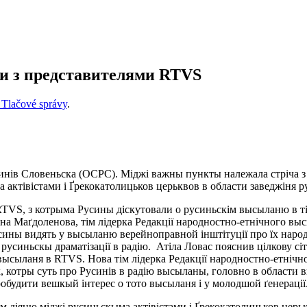
ли з представителями RTVS
Tlačové správy
.
инів Словеньска (ОСРС). Міджі важны пункты належала стріча з п
 актівістами і Ґрекокатолицьков церьквов в области заведжіня ру
TVS, з котрыма Русины діскутовали о русиньскім высыланю в ті
на Маґдоленова, тім лідерка Редакції народностно-етнічного выс
сины видять у высыланю верейноправной інштітуції про їх нар
русиньскы драматізації в радію. Атіла Ловас пояснив цілкову сі
высыланя в RTVS. Нова тім лідерка Редакції народностно-етнічн
, котры суть про Русинів в радію высыланы, головно в области в
обудити вешкый інтерес о тото высыланя і у молодшой ґенерації
м діяню міджі русиньскыма актівістами і Ґрекокатолицьков церь