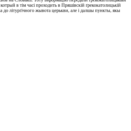
котрый в тім часі проходить в Пряшівскій ґрекокатолицькій
а до літурґічного жывота церькви, але і далшы пункты, якы