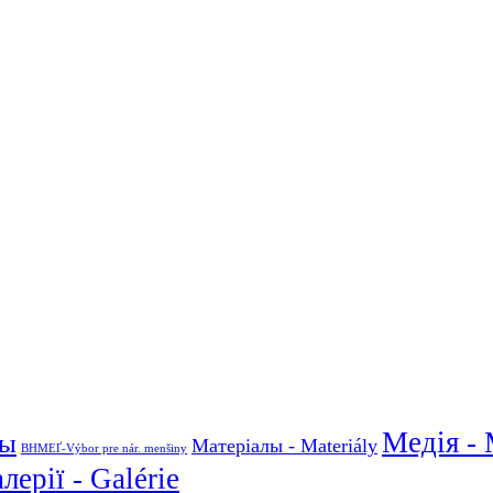
Медія - 
ны
Матеріалы - Materiály
ВНМЕҐ-Výbor pre nár. menšiny
алерії - Galérie