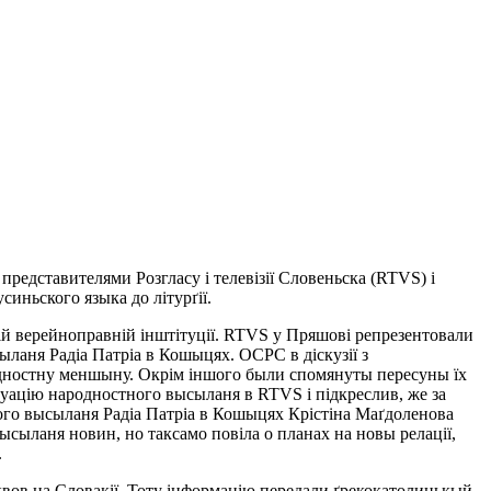
редставителями Розгласу і телевізії Словеньска (RTVS) і
синьского языка до літурґії.
й верейноправній інштітуції. RTVS у Пряшові репрезентовали
ыланя Радіа Патріа в Кошыцях. ОСРС в діскузії з
одностну меншыну. Окрім іншого были спомянуты пересуны їх
туацію народностного высыланя в RTVS і підкреслив, же за
ого высыланя Радіа Патріа в Кошыцях Крістіна Маґдоленова
ысыланя новин, но таксамо повіла о планах на новы релації,
.
квов на Словакії. Тоту інформацію передали ґрекокатолицькый