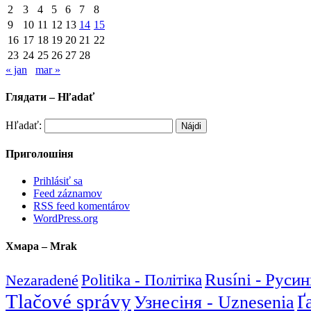
2
3
4
5
6
7
8
9
10
11
12
13
14
15
16
17
18
19
20
21
22
23
24
25
26
27
28
« jan
mar »
Глядати – Hľadať
Hľadať:
Приголошіня
Prihlásiť sa
Feed záznamov
RSS feed komentárov
WordPress.org
Хмара – Mrak
Rusíni - Руси
Nezaradené
Politika - Політіка
Tlačové správy
Ґ
Узнесіня - Uznesenia