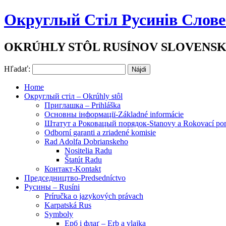
Округлый Стіл Русинів Слов
OKRÚHLY STÔL RUSÍNOV SLOVENS
Hľadať:
Home
Округлый стіл – Okrúhly stôl
Приглашка – Prihláška
Основны інформації-Základné informácie
Штатут a Роковацый порядок-Stanovy a Rokovací por
Odborní garanti a zriadené komisie
Rad Adolfa Dobrianskeho
Nositelia Radu
Štatút Radu
Контакт-Kontakt
Председництво-Predsedníctvo
Русины – Rusíni
Príručka o jazykových právach
Karpatská Rus
Symboly
Ерб і флаґ – Erb a vlajka