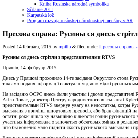
Kniha Rusínska národná symbolika
Sčítanie 2011
Karpatská lož
Program rozvoja rusínskej národnostnej menšiny v SR
Пресова справа: Русины ся днесь стріт
Posted
14 februára, 2015
by
mpilip
&
filed under
Пресовы справы - 
Русины ся днесь стрітли з представителями RTVS
Пряшів, 14. фебруар 2015
Днесь у Пряшові проходило 14-те засіданя Округлого стола Рус
таксамо поданя інформації о актуалнім діяню міджі русиньскыма
На засіданю ОСРС днесь были участны і двоми представителі R
Атіла Ловас, директор Центру народностного высыланя і Крісті
представителями RTVS звернув увагу на недостаткы, котры Ру
высыланя з причіны шпортовых преносів, або брак фінанцій на 
остатні рокы дішло ку навышіню кількости годин русиньского 
участных інформовала о започатых обсяговых змінах в релаціях
што бы конечно мало підняти якость русиньского высыланя і пр
Важным пунктом проґраму было і поданя інформації о актуалні